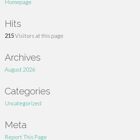
Homepage
Hits
215
Visitors at this page
Archives
August 2026
Categories
Uncategorized
Meta
Report This Page