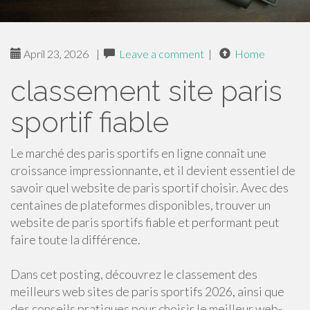
April 23, 2026
|
Leave a comment
|
Home
classement site paris
sportif fiable
Le marché des paris sportifs en ligne connaît une
croissance impressionnante, et il devient essentiel de
savoir quel website de paris sportif choisir. Avec des
centaines de plateformes disponibles, trouver un
website de paris sportifs fiable et performant peut
faire toute la différence.
Dans cet posting, découvrez le classement des
meilleurs web sites de paris sportifs 2026, ainsi que
des conseils pratiques pour choisir le meilleur web-