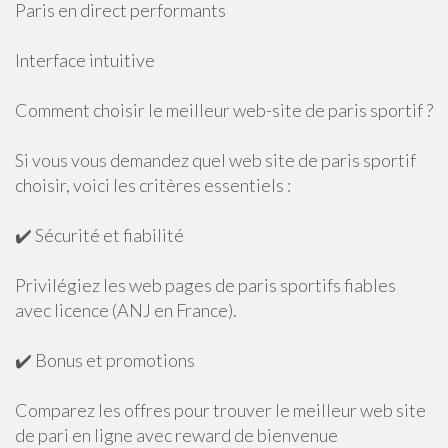
Paris en direct performants
Interface intuitive
Comment choisir le meilleur web-site de paris sportif ?
Si vous vous demandez quel web site de paris sportif
choisir, voici les critères essentiels :
✔️ Sécurité et fiabilité
Privilégiez les web pages de paris sportifs fiables
avec licence (ANJ en France).
✔️ Bonus et promotions
Comparez les offres pour trouver le meilleur web site
de pari en ligne avec reward de bienvenue