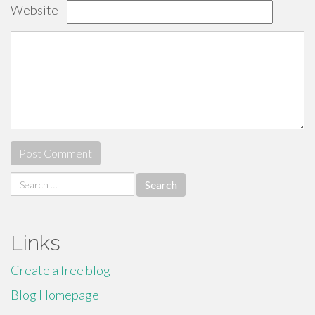
Website
Search
for:
Links
Create a free blog
Blog Homepage