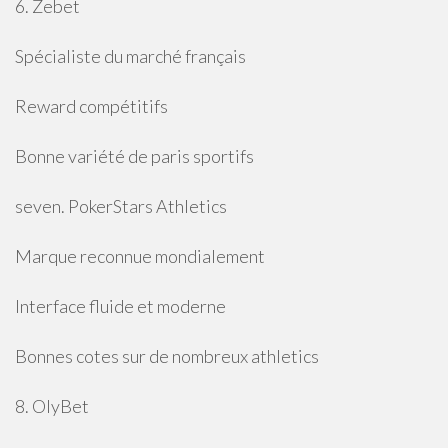
6. Zebet
Spécialiste du marché français
Reward compétitifs
Bonne variété de paris sportifs
seven. PokerStars Athletics
Marque reconnue mondialement
Interface fluide et moderne
Bonnes cotes sur de nombreux athletics
8. OlyBet