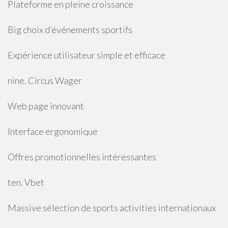
Plateforme en pleine croissance
Big choix d’événements sportifs
Expérience utilisateur simple et efficace
nine. Circus Wager
Web page innovant
Interface ergonomique
Offres promotionnelles intéressantes
ten. Vbet
Massive sélection de sports activities internationaux