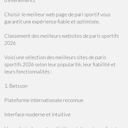
d’événements
Choisir le meilleur web page de pari sportif vous
garantit une expérience fiable et optimisée.
Classement des meilleurs websites de paris sportifs
2026
Voici une sélection des meilleurs sites de paris
sportifs 2026 selon leur popularité, leur fiabilité et
leurs fonctionnalités :
1. Betsson
Plateforme internationale reconnue
Interface moderne et intuitive