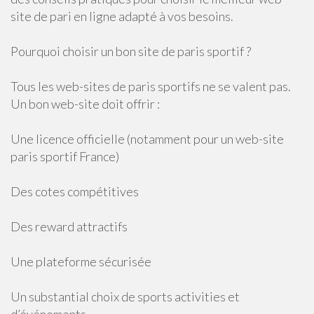
site de pari en ligne adapté à vos besoins.
Pourquoi choisir un bon site de paris sportif ?
Tous les web-sites de paris sportifs ne se valent pas.
Un bon web-site doit offrir :
Une licence officielle (notamment pour un web-site
paris sportif France)
Des cotes compétitives
Des reward attractifs
Une plateforme sécurisée
Un substantial choix de sports activities et