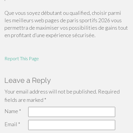
Que vous soyez débutant ou qualified, choisir parmi
les meilleurs web pages de paris sportifs 2026 vous
permettra de maximiser vos possibilities de gains tout
en profitant d’une expérience sécurisée.
Report This Page
Leave a Reply
Your email address will not be published.
Required
fields are marked
*
Name
*
Email
*