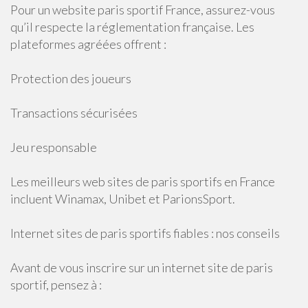
Pour un website paris sportif France, assurez-vous
qu’il respecte la réglementation française. Les
plateformes agréées offrent :
Protection des joueurs
Transactions sécurisées
Jeu responsable
Les meilleurs web sites de paris sportifs en France
incluent Winamax, Unibet et ParionsSport.
Internet sites de paris sportifs fiables : nos conseils
Avant de vous inscrire sur un internet site de paris
sportif, pensez à :